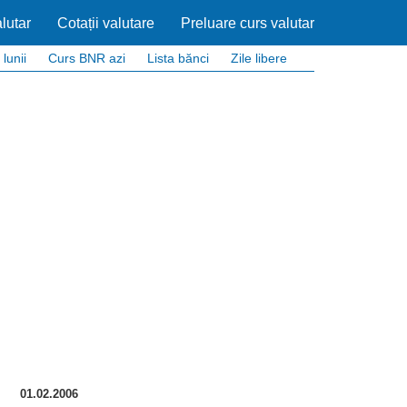
lutar
Cotații valutare
Preluare curs valutar
 lunii
Curs BNR azi
Lista bănci
Zile libere
01.02.2006