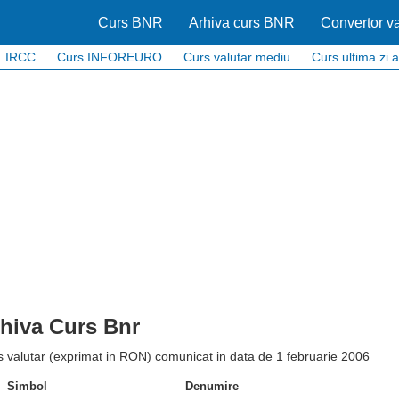
Curs BNR
Arhiva curs BNR
Convertor va
IRCC
Curs INFOREURO
Curs valutar mediu
Curs ultima zi a
hiva Curs Bnr
 valutar (exprimat in RON) comunicat in data de 1 februarie 2006
Simbol
Denumire