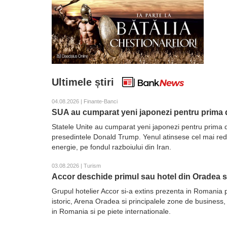
Ultimele știri
04.08.2026 | Finante-Banci
SUA au cumparat yeni japonezi pentru prima d
Statele Unite au cumparat yeni japonezi pentru prima d
presedintele Donald Trump. Yenul atinsese cel mai redus 
energie, pe fondul razboiului din Iran.
03.08.2026 | Turism
Accor deschide primul sau hotel din Oradea 
Grupul hotelier Accor si-a extins prezenta in Romania 
istoric, Arena Oradea si principalele zone de business,
in Romania si pe piete internationale.