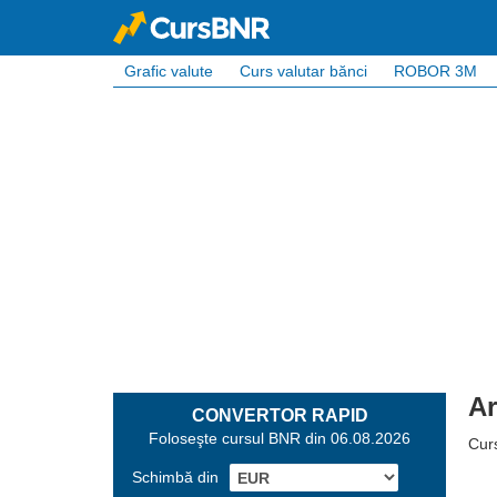
Grafic valute
Curs valutar bănci
ROBOR 3M
Ar
CONVERTOR RAPID
Foloseşte cursul BNR din 06.08.2026
Curs
Schimbă din