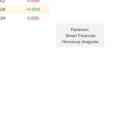
912
-0.0006
529
+0.0016
104
-0.0091
Parteneri:
Smart Financial
Horoscop dragoste