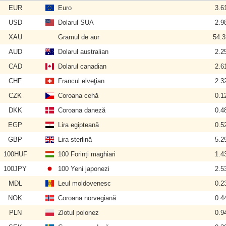
EUR
Euro
3.6
USD
Dolarul SUA
2.9
XAU
Gramul de aur
54.
AUD
Dolarul australian
2.2
CAD
Dolarul canadian
2.6
CHF
Francul elveţian
2.3
CZK
Coroana cehă
0.1
DKK
Coroana daneză
0.4
EGP
Lira egipteană
0.5
GBP
Lira sterlină
5.2
100HUF
100 Forinți maghiari
1.4
100JPY
100 Yeni japonezi
2.5
MDL
Leul moldovenesc
0.2
NOK
Coroana norvegiană
0.4
PLN
Zlotul polonez
0.9