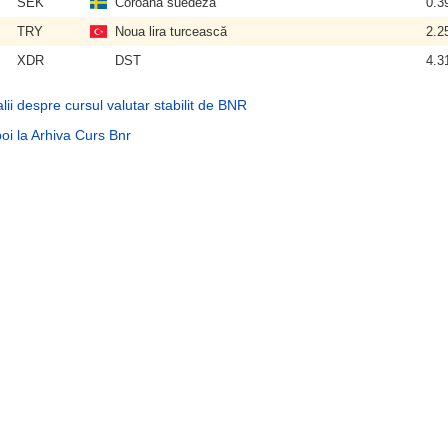
SEK
Coroana suedeză
0.3
TRY
Noua lira turcească
2.2
XDR
DST
4.3
lii despre cursul valutar stabilit de BNR
oi la Arhiva Curs Bnr