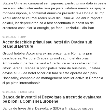
Statele Unite au cumparat yeni japonezi pentru prima data in peste
zece ani, intr-o interventie rara pe piata valutara menita sa sprijine
moneda nipona, a confirmat duminica presedintele Donald Trump.
Yenul atinsese cel mai redus nivel din ultimii 40 de ani in raport cu
dolarul, iar deprecierea sa a fost accentuata in acest an de
cresterea costurilor la energie, pe fondul razboiului din Iran.
03.08.2026 | Turism
Accor deschide primul sau hotel din Oradea sub
brandul Mercure
Grupul hotelier Accor si-a extins prezenta in Romania prin
deschiderea Mercure Oradea, primul sau hotel din oras.
Amplasata in partea de vest a Oradei, cu acces catre centrul
istoric, Arena Oradea si principalele zone de business, unitatea
devine al 26-lea hotel Accor din tara si este operata de Spark
Hospitality, companie de management hotelier activa in Romania
si pe piete internationale.
03.08.2026 | Finante-Banci
Banca de Investitii si Dezvoltare a trecut de evaluarea
pe piloni a Comisiei Europene
Banca de Investitii si Dezvoltare (BID) a finalizat cu succes