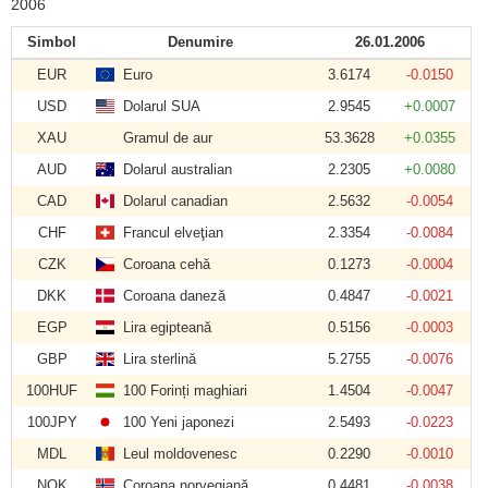
2006
Simbol
Denumire
26.01.2006
EUR
Euro
3.6174
-0.0150
USD
Dolarul SUA
2.9545
+0.0007
XAU
Gramul de aur
53.3628
+0.0355
AUD
Dolarul australian
2.2305
+0.0080
CAD
Dolarul canadian
2.5632
-0.0054
CHF
Francul elveţian
2.3354
-0.0084
CZK
Coroana cehă
0.1273
-0.0004
DKK
Coroana daneză
0.4847
-0.0021
EGP
Lira egipteană
0.5156
-0.0003
GBP
Lira sterlină
5.2755
-0.0076
100HUF
100 Forinți maghiari
1.4504
-0.0047
100JPY
100 Yeni japonezi
2.5493
-0.0223
MDL
Leul moldovenesc
0.2290
-0.0010
NOK
Coroana norvegiană
0.4481
-0.0038