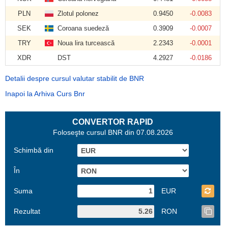
PLN
Zlotul polonez
0.9450
-0.0083
SEK
Coroana suedeză
0.3909
-0.0007
TRY
Noua lira turcească
2.2343
-0.0001
XDR
DST
4.2927
-0.0186
Detalii despre cursul valutar stabilit de BNR
Inapoi la Arhiva Curs Bnr
CONVERTOR RAPID
Foloseşte cursul BNR din 07.08.2026
Schimbă din
În
Suma
EUR
Rezultat
RON