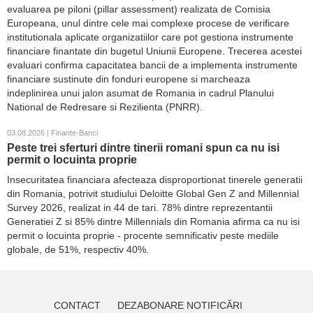
evaluarea pe piloni (pillar assessment) realizata de Comisia
Europeana, unul dintre cele mai complexe procese de verificare
institutionala aplicate organizatiilor care pot gestiona instrumente
financiare finantate din bugetul Uniunii Europene. Trecerea acestei
evaluari confirma capacitatea bancii de a implementa instrumente
financiare sustinute din fonduri europene si marcheaza
indeplinirea unui jalon asumat de Romania in cadrul Planului
National de Redresare si Rezilienta (PNRR).
03.08.2026 | Finante-Banci
Peste trei sferturi dintre tinerii romani spun ca nu isi
permit o locuinta proprie
Insecuritatea financiara afecteaza disproportionat tinerele generatii
din Romania, potrivit studiului Deloitte Global Gen Z and Millennial
Survey 2026, realizat in 44 de tari. 78% dintre reprezentantii
Generatiei Z si 85% dintre Millennials din Romania afirma ca nu isi
permit o locuinta proprie - procente semnificativ peste mediile
globale, de 51%, respectiv 40%.
CONTACT
DEZABONARE NOTIFICĂRI