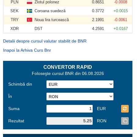
PLN
Zlotul polonez
0.8651
-0.0008
SEK
Coroana suedeză
0.3772
+0.0015
TRY
Noua lira turcească
2.1991
-0.0061
XDR
DST
4.2591
+0.0167
Detalii despre cursul valutar stabilit de BNR
Inapoi la Arhiva Curs Bnr
CONVERTOR RAPID
Foloseşte cursul BNR din 06.08.2026
Schimbă din
În
Suma
EUR
Rezultat
RON