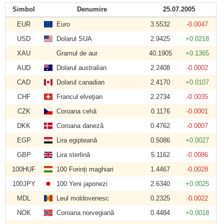
Simbol
Denumire
25.07.2005
EUR
Euro
3.5532
-0.0047
USD
Dolarul SUA
2.9425
+0.0218
XAU
Gramul de aur
40.1905
+0.1365
AUD
Dolarul australian
2.2408
-0.0002
CAD
Dolarul canadian
2.4170
+0.0107
CHF
Francul elveţian
2.2734
-0.0035
CZK
Coroana cehă
0.1176
-0.0001
DKK
Coroana daneză
0.4762
-0.0007
EGP
Lira egipteană
0.5086
+0.0027
GBP
Lira sterlină
5.1162
-0.0086
100HUF
100 Forinți maghiari
1.4467
-0.0028
100JPY
100 Yeni japonezi
2.6340
+0.0025
MDL
Leul moldovenesc
0.2325
-0.0022
NOK
Coroana norvegiană
0.4484
+0.0018