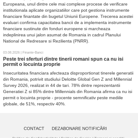
Europeana, unul dintre cele mai complexe procese de verificare
institutionala aplicate organizatiilor care pot gestiona instrumente
financiare finantate din bugetul Uniunii Europene. Trecerea acestei
evaluari confirma capacitatea bancii de a implementa instrumente
financiare sustinute din fonduri europene si marcheaza
indeplinirea unui jalon asumat de Romania in cadrul Planului
National de Redresare si Rezilienta (PNRR).
03.08.2026 | Finante-Banci
Peste trei sferturi dintre tinerii romani spun ca nu isi
permit o locuinta proprie
Insecuritatea financiara afecteaza disproportionat tinerele generatii
din Romania, potrivit studiului Deloitte Global Gen Z and Millennial
Survey 2026, realizat in 44 de tari. 78% dintre reprezentantii
Generatiei Z si 85% dintre Millennials din Romania afirma ca nu isi
permit o locuinta proprie - procente semnificativ peste mediile
globale, de 51%, respectiv 40%.
CONTACT
DEZABONARE NOTIFICĂRI