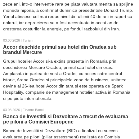
zece ani, intr-o interventie rara pe piata valutara menita sa sprijine
moneda nipona, a confirmat duminica presedintele Donald Trump.
Yenul atinsese cel mai redus nivel din ultimii 40 de ani in raport cu
dolarul, iar deprecierea sa a fost accentuata in acest an de
cresterea costurilor la energie, pe fondul razboiului din Iran.
03.08.2026 | Turism
Accor deschide primul sau hotel din Oradea sub
brandul Mercure
Grupul hotelier Accor si-a extins prezenta in Romania prin
deschiderea Mercure Oradea, primul sau hotel din oras.
Amplasata in partea de vest a Oradei, cu acces catre centrul
istoric, Arena Oradea si principalele zone de business, unitatea
devine al 26-lea hotel Accor din tara si este operata de Spark
Hospitality, companie de management hotelier activa in Romania
si pe piete internationale.
03.08.2026 | Finante-Banci
Banca de Investitii si Dezvoltare a trecut de evaluarea
pe piloni a Comisiei Europene
Banca de Investitii si Dezvoltare (BID) a finalizat cu succes
evaluarea pe piloni (pillar assessment) realizata de Comisia