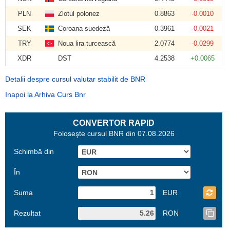
PLN
Zlotul polonez
0.8863
-0.0010
SEK
Coroana suedeză
0.3961
-0.0021
TRY
Noua lira turcească
2.0774
-0.0299
XDR
DST
4.2538
+0.0065
Detalii despre cursul valutar stabilit de BNR
Inapoi la Arhiva Curs Bnr
CONVERTOR RAPID
Foloseşte cursul BNR din 07.08.2026
Schimbă din
În
Suma
EUR
Rezultat
RON