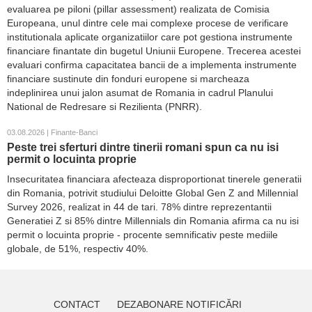
evaluarea pe piloni (pillar assessment) realizata de Comisia
Europeana, unul dintre cele mai complexe procese de verificare
institutionala aplicate organizatiilor care pot gestiona instrumente
financiare finantate din bugetul Uniunii Europene. Trecerea acestei
evaluari confirma capacitatea bancii de a implementa instrumente
financiare sustinute din fonduri europene si marcheaza
indeplinirea unui jalon asumat de Romania in cadrul Planului
National de Redresare si Rezilienta (PNRR).
03.08.2026 | Finante-Banci
Peste trei sferturi dintre tinerii romani spun ca nu isi
permit o locuinta proprie
Insecuritatea financiara afecteaza disproportionat tinerele generatii
din Romania, potrivit studiului Deloitte Global Gen Z and Millennial
Survey 2026, realizat in 44 de tari. 78% dintre reprezentantii
Generatiei Z si 85% dintre Millennials din Romania afirma ca nu isi
permit o locuinta proprie - procente semnificativ peste mediile
globale, de 51%, respectiv 40%.
CONTACT
DEZABONARE NOTIFICĂRI