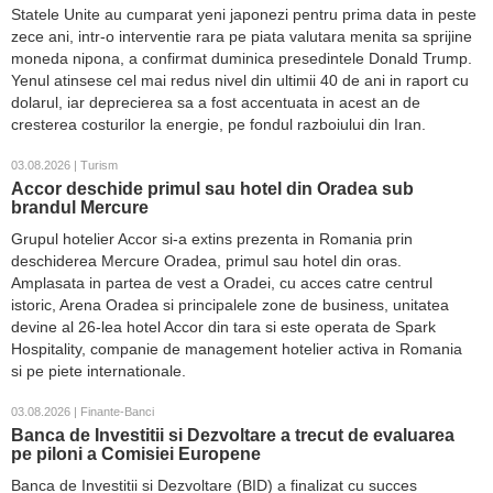
Statele Unite au cumparat yeni japonezi pentru prima data in peste
zece ani, intr-o interventie rara pe piata valutara menita sa sprijine
moneda nipona, a confirmat duminica presedintele Donald Trump.
Yenul atinsese cel mai redus nivel din ultimii 40 de ani in raport cu
dolarul, iar deprecierea sa a fost accentuata in acest an de
cresterea costurilor la energie, pe fondul razboiului din Iran.
03.08.2026 | Turism
Accor deschide primul sau hotel din Oradea sub
brandul Mercure
Grupul hotelier Accor si-a extins prezenta in Romania prin
deschiderea Mercure Oradea, primul sau hotel din oras.
Amplasata in partea de vest a Oradei, cu acces catre centrul
istoric, Arena Oradea si principalele zone de business, unitatea
devine al 26-lea hotel Accor din tara si este operata de Spark
Hospitality, companie de management hotelier activa in Romania
si pe piete internationale.
03.08.2026 | Finante-Banci
Banca de Investitii si Dezvoltare a trecut de evaluarea
pe piloni a Comisiei Europene
Banca de Investitii si Dezvoltare (BID) a finalizat cu succes