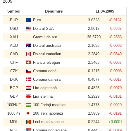
2005
Simbol
Denumire
11.04.2005
EUR
Euro
3.6328
-0.0132
USD
Dolarul SUA
2.8012
-0.0387
XAU
Gramul de aur
38.5720
-0.2856
AUD
Dolarul australian
2.1695
-0.0092
CAD
Dolarul canadian
2.2849
-0.0349
CHF
Francul elveţian
2.3465
-0.0067
CZK
Coroana cehă
0.1215
-0.0003
DKK
Coroana daneză
0.4877
-0.0017
EGP
Lira egipteană
0.4825
-0.0070
GBP
Lira sterlină
5.2929
-0.0181
100HUF
100 Forinți maghiari
1.4773
-0.0029
100JPY
100 Yeni japonezi
2.5959
-0.0191
MDL
Leul moldovenesc
0.2244
+0.0001
NOK
Coroana norvegiană
0.4445
-0.0019