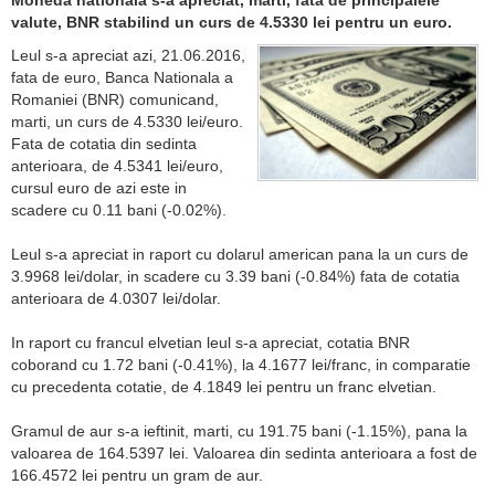
Moneda nationala s-a apreciat, marti, fata de principalele
valute, BNR stabilind un curs de 4.5330 lei pentru un euro.
Leul s-a apreciat azi, 21.06.2016,
fata de euro, Banca Nationala a
Romaniei (BNR) comunicand,
marti, un curs de 4.5330 lei/euro.
Fata de cotatia din sedinta
anterioara, de 4.5341 lei/euro,
cursul euro de azi este in
scadere cu 0.11 bani (-0.02%).
Leul s-a apreciat in raport cu dolarul american pana la un curs de
3.9968 lei/dolar, in scadere cu 3.39 bani (-0.84%) fata de cotatia
anterioara de 4.0307 lei/dolar.
In raport cu francul elvetian leul s-a apreciat, cotatia BNR
coborand cu 1.72 bani (-0.41%), la 4.1677 lei/franc, in comparatie
cu precedenta cotatie, de 4.1849 lei pentru un franc elvetian.
Gramul de aur s-a ieftinit, marti, cu 191.75 bani (-1.15%), pana la
valoarea de 164.5397 lei. Valoarea din sedinta anterioara a fost de
166.4572 lei pentru un gram de aur.