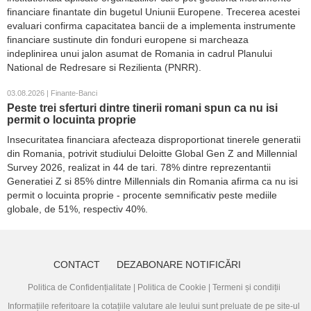
financiare finantate din bugetul Uniunii Europene. Trecerea acestei
evaluari confirma capacitatea bancii de a implementa instrumente
financiare sustinute din fonduri europene si marcheaza
indeplinirea unui jalon asumat de Romania in cadrul Planului
National de Redresare si Rezilienta (PNRR).
03.08.2026 | Finante-Banci
Peste trei sferturi dintre tinerii romani spun ca nu isi
permit o locuinta proprie
Insecuritatea financiara afecteaza disproportionat tinerele generatii
din Romania, potrivit studiului Deloitte Global Gen Z and Millennial
Survey 2026, realizat in 44 de tari. 78% dintre reprezentantii
Generatiei Z si 85% dintre Millennials din Romania afirma ca nu isi
permit o locuinta proprie - procente semnificativ peste mediile
globale, de 51%, respectiv 40%.
CONTACT
DEZABONARE NOTIFICĂRI
Politica de Confidențialitate
|
Politica de Cookie
|
Termeni și condiții
Informațiile referitoare la cotațiile valutare ale leului sunt preluate de pe site-ul