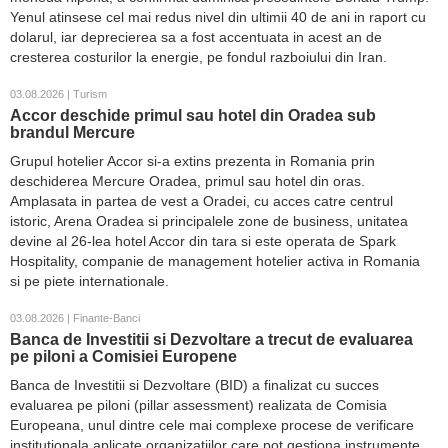
Yenul atinsese cel mai redus nivel din ultimii 40 de ani in raport cu
dolarul, iar deprecierea sa a fost accentuata in acest an de
cresterea costurilor la energie, pe fondul razboiului din Iran.
03.08.2026 | Turism
Accor deschide primul sau hotel din Oradea sub
brandul Mercure
Grupul hotelier Accor si-a extins prezenta in Romania prin
deschiderea Mercure Oradea, primul sau hotel din oras.
Amplasata in partea de vest a Oradei, cu acces catre centrul
istoric, Arena Oradea si principalele zone de business, unitatea
devine al 26-lea hotel Accor din tara si este operata de Spark
Hospitality, companie de management hotelier activa in Romania
si pe piete internationale.
03.08.2026 | Finante-Banci
Banca de Investitii si Dezvoltare a trecut de evaluarea
pe piloni a Comisiei Europene
Banca de Investitii si Dezvoltare (BID) a finalizat cu succes
evaluarea pe piloni (pillar assessment) realizata de Comisia
Europeana, unul dintre cele mai complexe procese de verificare
institutionala aplicate organizatiilor care pot gestiona instrumente