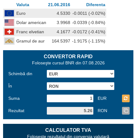
Valuta
21.06.2016
Diferenta
Euro
4.5330
-0.0011 (-0.02%)
Dolar american
3.9968
-0.0339 (-0.84%)
Franc elvetian
4.1677
-0.0172 (-0.41%)
Gramul de aur
164.5397
-1.9175 (-1.15%)
CONVERTOR RAPID
Foloseşte cursul BNR din 07.08.2026
Schimbă din
În
Suma
EUR
Rezultat
RON
CALCULATOR TVA
Foloseşte rezultatul din conversia valutară